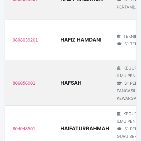
PERTAMBA
TEKNIK
HAFIZ HAMDANI
0808039201
S1 TEKNI
KEGURU
ILMU PENDI
HAFSAH
806056901
S1 PEND
PANCASILA
KEWARGAN
KEGURU
ILMU PENDI
HAIFATURRAHMAH
804048501
S1 PEND
GURU SEKO