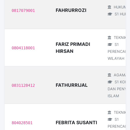
HUKUM
FAHRURROZI
0817079001
S1 HUK
TEKNIK
FARIZ PRIMADI
S1
0804118001
HIRSAN
PERENCAN
WILAYAH D
AGAMA I
S1 KOMU
FATHURRIJAL
0831128412
DAN PENYI
ISLAM
TEKNIK
S1
FEBRITA SUSANTI
804028501
PERENCAN