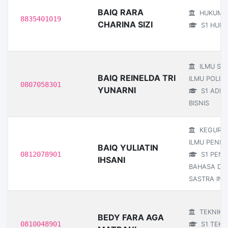
BAIQ RARA
HUKUM
8835401019
CHARINA SIZI
S1 HUK
ILMU SO
BAIQ REINELDA TRI
ILMU POLITI
0807058301
YUNARNI
S1 ADMI
BISNIS
KEGURU
ILMU PENDI
BAIQ YULIATIN
0812078901
S1 PEND
IHSANI
BAHASA DA
SASTRA IND
TEKNIK
BEDY FARA AGA
0810048901
S1 TEKN