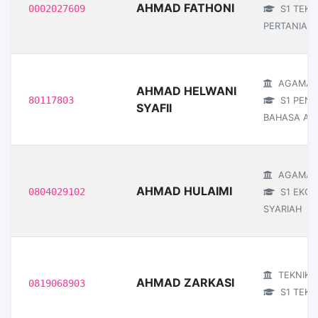
AHMAD FATHONI
0002027609
S1 TEKN
PERTANIAN
AGAMA I
AHMAD HELWANI
80117803
S1 PEND
SYAFII
BAHASA AR
AGAMA I
AHMAD HULAIMI
0804029102
S1 EKON
SYARIAH
TEKNIK
AHMAD ZARKASI
0819068903
S1 TEKNI