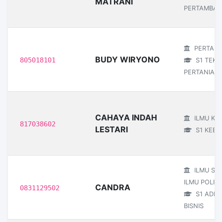
MATRANI
PERTAMBA
PERTANI
BUDY WIRYONO
805018101
S1 TEKN
PERTANIAN
CAHAYA INDAH
ILMU KE
817038602
LESTARI
S1 KEBI
ILMU SO
ILMU POLITI
CANDRA
0831129502
S1 ADMI
BISNIS