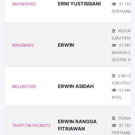
ERNI YUSTISSIANI
0825059301
S1 TEKN
PERTAMBA
KEGURU
ILMU PENDI
ERWIN
809108401
S1 PEND
BAHASA DA
SASTRA IND
ILMU SO
ILMU POLITI
ERWIN ASIDAH
0812047201
S1 MAN
RITEL
TEKNIK
ERWIN RANGGA
7644773674130272
S1 TEKN
FITRIAWAN
PERTAMBA