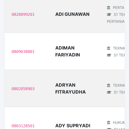
PERTANI
ADI GUNAWAN
0828099201
S1 TEKN
PERTANIAN
ADIMAN
TEKNIK
0809038801
FARIYADIN
S1 TEKNI
ADRYAN
TEKNIK
0802058903
FITRAYUDHA
S1 TEKNI
HUKUM
ADY SUPRYADI
0803128501