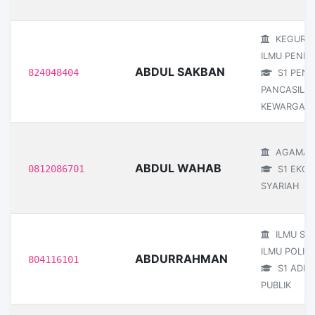
KEGURU
ILMU PENDI
ABDUL SAKBAN
824048404
S1 PEND
PANCASILA
KEWARGAN
AGAMA I
ABDUL WAHAB
0812086701
S1 EKON
SYARIAH
ILMU SO
ILMU POLITI
ABDURRAHMAN
804116101
S1 ADMI
PUBLIK