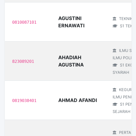
AGUSTINI
TEKNIK
0810087101
ERNAWATI
S1 TEKNI
ILMU SO
AHADIAH
ILMU POLITI
823089201
AGUSTINA
S1 EKON
SYARIAH
KEGURU
ILMU PENDI
AHMAD AFANDI
0819038401
S1 PEND
SEJARAH
PERTANI