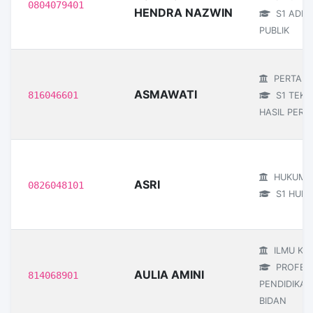
0804079401
HENDRA NAZWIN
S1 ADMI
PUBLIK
PERTANI
ASMAWATI
816046601
S1 TEKN
HASIL PERT
HUKUM
ASRI
0826048101
S1 HUK
ILMU KE
PROFESI
AULIA AMINI
814068901
PENDIDIKAN
BIDAN