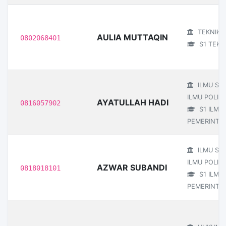
TEKNIK
AULIA MUTTAQIN
0802068401
S1 TEKNI
ILMU SO
ILMU POLITI
AYATULLAH HADI
0816057902
S1 ILMU
PEMERINTA
ILMU SO
ILMU POLITI
AZWAR SUBANDI
0818018101
S1 ILMU
PEMERINTA