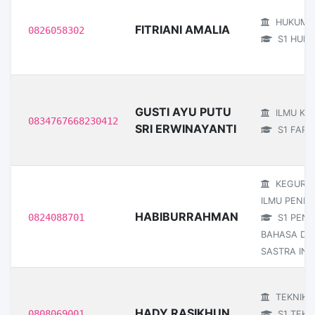
HUKUM
FITRIANI AMALIA
0826058302
S1 HUK
GUSTI AYU PUTU
ILMU KE
0834767668230412
SRI ERWINAYANTI
S1 FARM
KEGURU
ILMU PENDI
HABIBURRAHMAN
0824088701
S1 PEND
BAHASA DA
SASTRA IND
TEKNIK
HADY RASIKHUN
0808069001
S1 TEKN