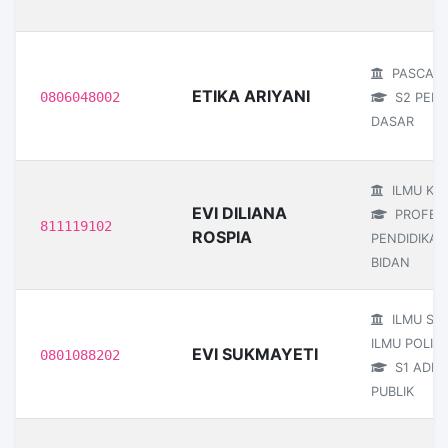
PASCAS
ETIKA ARIYANI
0806048002
S2 PEND
DASAR
ILMU KE
EVI DILIANA
PROFESI
811119102
ROSPIA
PENDIDIKAN
BIDAN
ILMU SO
ILMU POLITI
EVI SUKMAYETI
0801088202
S1 ADMI
PUBLIK