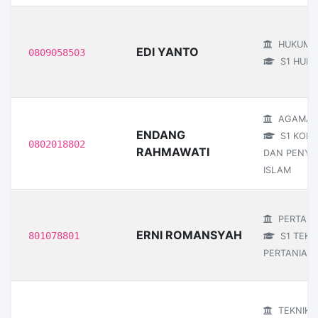
HUKUM
EDI YANTO
0809058503
S1 HUK
AGAMA I
ENDANG
S1 KOMU
0802018802
RAHMAWATI
DAN PENYI
ISLAM
PERTANI
ERNI ROMANSYAH
801078801
S1 TEKN
PERTANIAN
TEKNIK