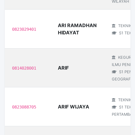
WILAYAH D
ARI RAMADHAN
TEKNIK
0823029401
HIDAYAT
S1 TEKNI
KEGURU
ILMU PENDI
ARIF
0814028001
S1 PEND
GEOGRAFI
TEKNIK
ARIF WIJAYA
0823088705
S1 TEKN
PERTAMBA