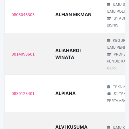
ILMU SO
ILMU POLITI
ALFIAN EIKMAN
0803048303
S1 ADMI
BISNIS
KEGURU
ILMU PENDI
ALIAHARDI
0814098601
PROFESI
WINATA
PENDIDIKAN
GURU
TEKNIK
ALPIANA
0830128401
S1 TEKN
PERTAMBA
ALVI KUSUMA
ILMU KE