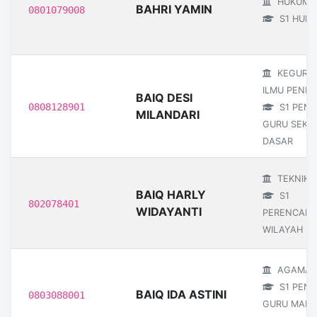
HUKUM
BAHRI YAMIN
0801079008
S1 HUK
KEGURU
ILMU PENDI
BAIQ DESI
0808128901
S1 PEND
MILANDARI
GURU SEKO
DASAR
TEKNIK
BAIQ HARLY
S1
802078401
WIDAYANTI
PERENCAN
WILAYAH D
AGAMA I
S1 PEND
BAIQ IDA ASTINI
0803088001
GURU MAD