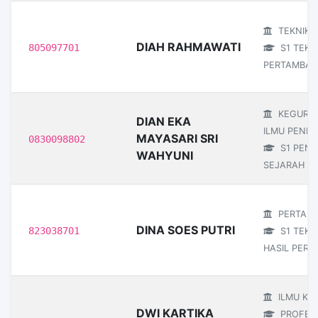
TEKNIK
DIAH RAHMAWATI
805097701
S1 TEKN
PERTAMBA
KEGURU
DIAN EKA
ILMU PENDI
MAYASARI SRI
0830098802
S1 PEND
WAHYUNI
SEJARAH
PERTANI
DINA SOES PUTRI
823038701
S1 TEKN
HASIL PERT
ILMU KE
DWI KARTIKA
PROFESI