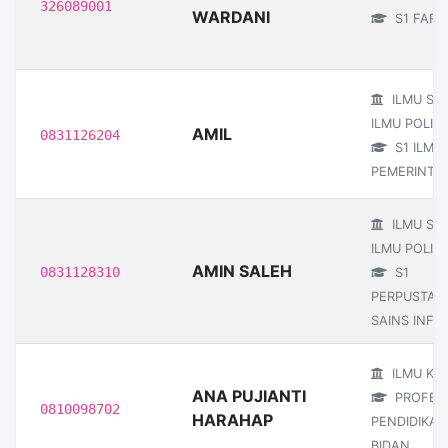
326089001
WARDANI
S1 FARM
ILMU SO
ILMU POLITI
AMIL
0831126204
S1 ILMU
PEMERINTA
ILMU SO
ILMU POLITI
AMIN SALEH
0831128310
S1
PERPUSTAK
SAINS INFO
ILMU KE
ANA PUJIANTI
PROFESI
0810098702
HARAHAP
PENDIDIKAN
BIDAN