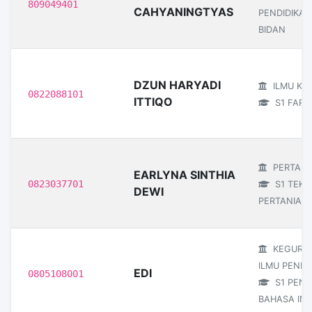
809049401
CAHYANINGTYAS
PENDIDIKAN
BIDAN
DZUN HARYADI
ILMU KE
0822088101
ITTIQO
S1 FARM
PERTANI
EARLYNA SINTHIA
0823037701
S1 TEKN
DEWI
PERTANIAN
KEGURU
ILMU PENDI
EDI
0805108001
S1 PEND
BAHASA ING