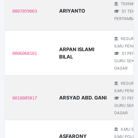
TEKNIK
ARIYANTO
0807059003
S1 TEKN
PERTAMBA
KEGURU
ILMU PENDI
ARPAN ISLAMI
0806068101
S1 PEND
BILAL
GURU SEKO
DASAR
KEGURU
ILMU PENDI
ARSYAD ABD. GANI
0010085817
S1 PEND
GURU SEKO
DASAR
ILMU SO
ASFARONY
ILMU POLITI