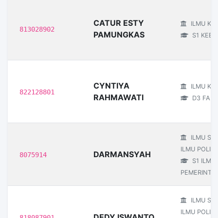
CATUR ESTY
ILMU KE
813028902
PAMUNGKAS
S1 KEBI
CYNTIYA
ILMU KE
822128801
RAHMAWATI
D3 FARM
ILMU SO
ILMU POLITI
DARMANSYAH
8075914
S1 ILMU
PEMERINTA
ILMU SO
ILMU POLITI
DEDY ISWANTO
818087901