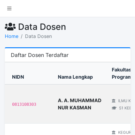
Data Dosen
Home
Data Dosen
Daftar Dosen Terdaftar
Fakultas /
NIDN
Nama Lengkap
Program 
A. A. MUHAMMAD
ILMU KE
0813108303
NUR KASMAN
S1 KEBI
KEGURU