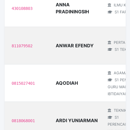
ANNA
ILMU KE
430108803
PRADININGSIH
S1 FARM
PERTANI
ANWAR EFENDY
811079502
S1 TEKNI
AGAMA I
S1 PEND
AQODIAH
0815027401
GURU MAD
IBTIDAIYAH
TEKNIK
S1
ARDI YUNIARMAN
0818068001
PERENCAN