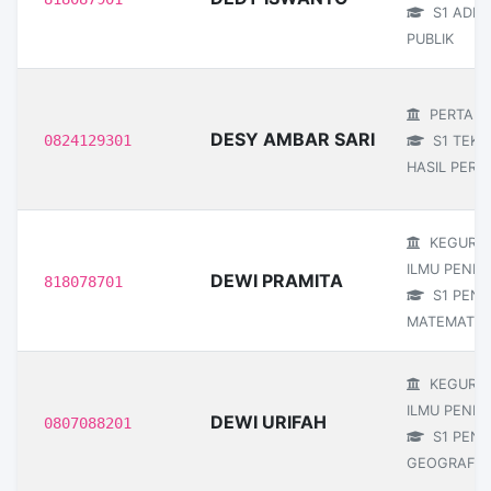
S1 ADMI
PUBLIK
PERTANI
DESY AMBAR SARI
0824129301
S1 TEKN
HASIL PERT
KEGURU
ILMU PENDI
DEWI PRAMITA
818078701
S1 PEND
MATEMATIK
KEGURU
ILMU PENDI
DEWI URIFAH
0807088201
S1 PEND
GEOGRAFI