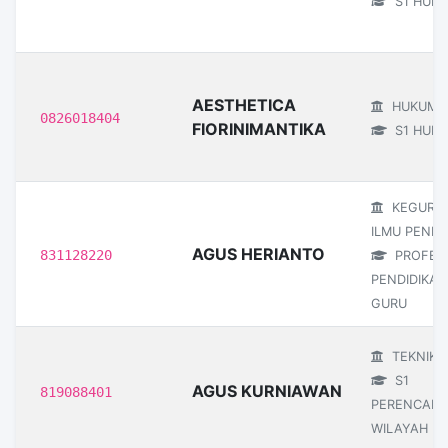
S1 HUK
AESTHETICA
HUKUM
0826018404
FIORINIMANTIKA
S1 HUK
KEGURU
ILMU PENDI
AGUS HERIANTO
831128220
PROFESI
PENDIDIKAN
GURU
TEKNIK
S1
AGUS KURNIAWAN
819088401
PERENCAN
WILAYAH D