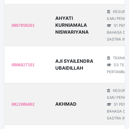
KEGURU
AHYATI
ILMU PENDI
KURNIAMALA
0807058201
S1 PEND
NISWARIYANA
BAHASA DA
SASTRA IND
TEKNIK
AJI SYAILENDRA
0806027101
D3 TEKN
UBAIDILLAH
PERTAMBA
KEGURU
ILMU PENDI
AKHMAD
0822086002
S1 PEND
BAHASA DA
SASTRA IND