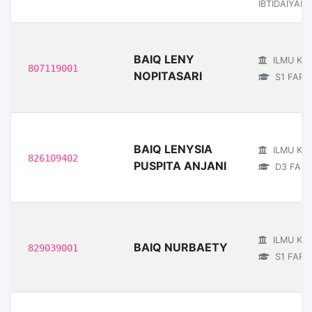
IBTIDAIYAH
BAIQ LENY
ILMU KE
807119001
NOPITASARI
S1 FARM
BAIQ LENYSIA
ILMU KE
826109402
PUSPITA ANJANI
D3 FARM
ILMU KE
BAIQ NURBAETY
829039001
S1 FARM