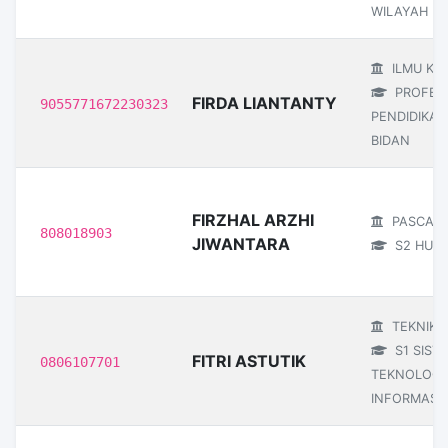
WILAYAH D
ILMU KE
PROFESI
FIRDA LIANTANTY
9055771672230323
PENDIDIKAN
BIDAN
FIRZHAL ARZHI
PASCAS
808018903
JIWANTARA
S2 HUK
TEKNIK
S1 SIST
FITRI ASTUTIK
0806107701
TEKNOLOGI
INFORMASI