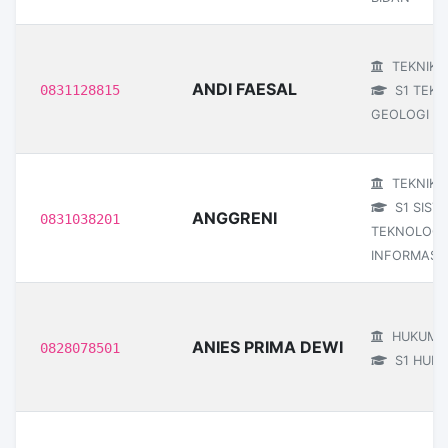
TEKNIK
ANDI FAESAL
0831128815
S1 TEKN
GEOLOGI
TEKNIK
S1 SIST
ANGGRENI
0831038201
TEKNOLOGI
INFORMASI
HUKUM
ANIES PRIMA DEWI
0828078501
S1 HUK