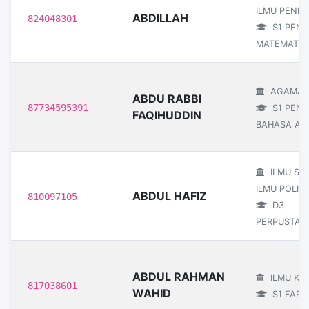
ILMU PENDI
ABDILLAH
824048301
S1 PEND
MATEMATIK
AGAMA I
ABDU RABBI
87734595391
S1 PEND
FAQIHUDDIN
BAHASA AR
ILMU SO
ILMU POLITI
ABDUL HAFIZ
810097105
D3
PERPUSTAK
ABDUL RAHMAN
ILMU KE
817038601
WAHID
S1 FARM