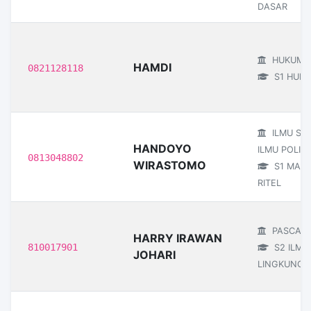
DASAR
HUKUM
HAMDI
0821128118
S1 HUK
ILMU SO
HANDOYO
ILMU POLITI
0813048802
WIRASTOMO
S1 MAN
RITEL
PASCAS
HARRY IRAWAN
810017901
S2 ILMU
JOHARI
LINGKUNGA